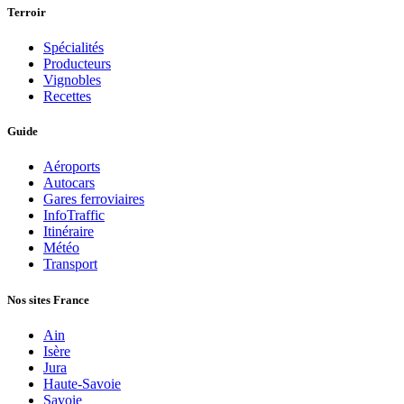
Terroir
Spécialités
Producteurs
Vignobles
Recettes
Guide
Aéroports
Autocars
Gares ferroviaires
InfoTraffic
Itinéraire
Météo
Transport
Nos sites France
Ain
Isère
Jura
Haute-Savoie
Savoie