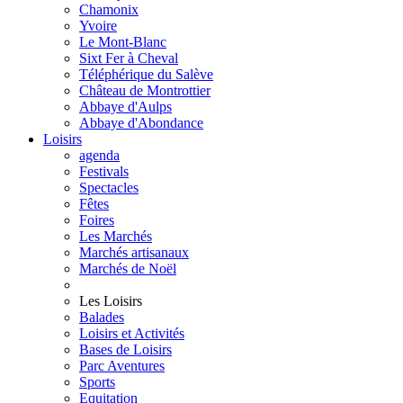
Chamonix
Yvoire
Le Mont-Blanc
Sixt Fer à Cheval
Téléphérique du Salève
Château de Montrottier
Abbaye d'Aulps
Abbaye d'Abondance
Loisirs
agenda
Festivals
Spectacles
Fêtes
Foires
Les Marchés
Marchés artisanaux
Marchés de Noël
Les Loisirs
Balades
Loisirs et Activités
Bases de Loisirs
Parc Aventures
Sports
Equitation