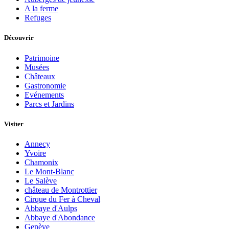
A la ferme
Refuges
Découvrir
Patrimoine
Musées
Châteaux
Gastronomie
Evénements
Parcs et Jardins
Visiter
Annecy
Yvoire
Chamonix
Le Mont-Blanc
Le Salève
château de Montrottier
Cirque du Fer à Cheval
Abbaye d'Aulps
Abbaye d'Abondance
Genève