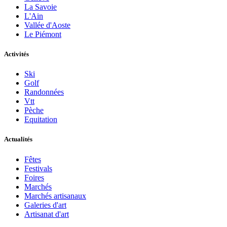
La Savoie
L'Ain
Vallée d'Aoste
Le Piémont
Activités
Ski
Golf
Randonnées
Vtt
Pèche
Equitation
Actualités
Fêtes
Festivals
Foires
Marchés
Marchés artisanaux
Galeries d'art
Artisanat d'art