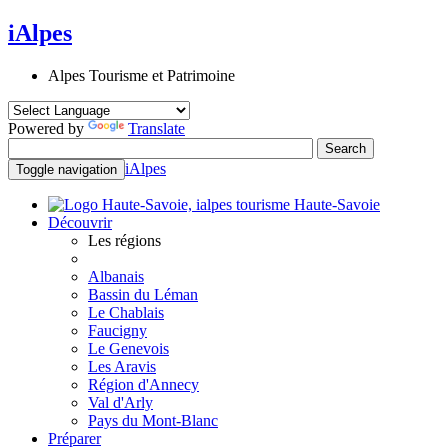
iAlpes
Alpes Tourisme et Patrimoine
Powered by
Translate
iAlpes
Toggle navigation
Haute-Savoie
Découvrir
Les régions
Albanais
Bassin du Léman
Le Chablais
Faucigny
Le Genevois
Les Aravis
Région d'Annecy
Val d'Arly
Pays du Mont-Blanc
Préparer