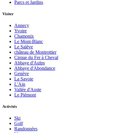
Parcs et Jardins
Visiter
Annecy
Yvoire
Chamonix
Le Mont-Blanc
Le Salève
château de Montrottier
Cirque du Fer à Cheval
Abbaye d'Aulps
Abbaye d'Abondance
Genève
La Savoie
L'Ain
Vallée d'Aoste
Le Piémont
Activités
Ski
Golf
Randonnées