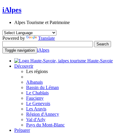
iAlpes
Alpes Tourisme et Patrimoine
Powered by
Translate
iAlpes
Toggle navigation
Haute-Savoie
Découvrir
Les régions
Albanais
Bassin du Léman
Le Chablais
Faucigny
Le Genevois
Les Aravis
Région d'Annecy
Val d'Arly
Pays du Mont-Blanc
Préparer