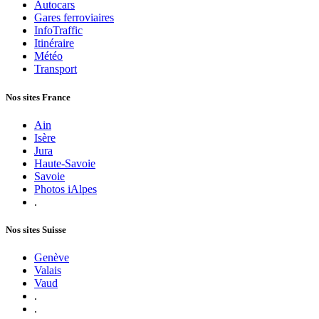
Autocars
Gares ferroviaires
InfoTraffic
Itinéraire
Météo
Transport
Nos sites France
Ain
Isère
Jura
Haute-Savoie
Savoie
Photos iAlpes
.
Nos sites Suisse
Genève
Valais
Vaud
.
.