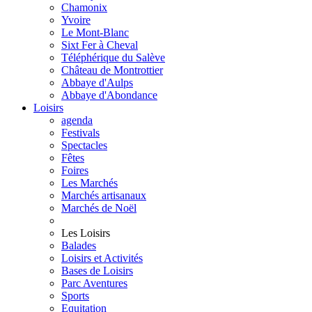
Chamonix
Yvoire
Le Mont-Blanc
Sixt Fer à Cheval
Téléphérique du Salève
Château de Montrottier
Abbaye d'Aulps
Abbaye d'Abondance
Loisirs
agenda
Festivals
Spectacles
Fêtes
Foires
Les Marchés
Marchés artisanaux
Marchés de Noël
Les Loisirs
Balades
Loisirs et Activités
Bases de Loisirs
Parc Aventures
Sports
Equitation