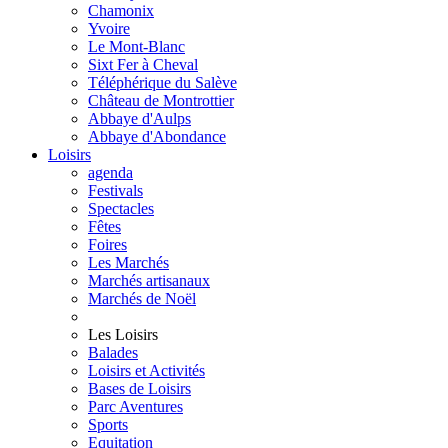
Chamonix
Yvoire
Le Mont-Blanc
Sixt Fer à Cheval
Téléphérique du Salève
Château de Montrottier
Abbaye d'Aulps
Abbaye d'Abondance
Loisirs
agenda
Festivals
Spectacles
Fêtes
Foires
Les Marchés
Marchés artisanaux
Marchés de Noël
Les Loisirs
Balades
Loisirs et Activités
Bases de Loisirs
Parc Aventures
Sports
Equitation