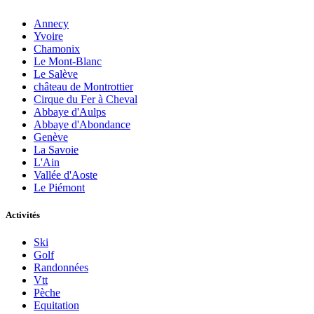
Annecy
Yvoire
Chamonix
Le Mont-Blanc
Le Salève
château de Montrottier
Cirque du Fer à Cheval
Abbaye d'Aulps
Abbaye d'Abondance
Genève
La Savoie
L'Ain
Vallée d'Aoste
Le Piémont
Activités
Ski
Golf
Randonnées
Vtt
Pèche
Equitation