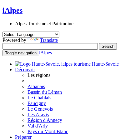
iAlpes
Alpes Tourisme et Patrimoine
Powered by
Translate
iAlpes
Toggle navigation
Haute-Savoie
Découvrir
Les régions
Albanais
Bassin du Léman
Le Chablais
Faucigny
Le Genevois
Les Aravis
Région d'Annecy
Val d'Arly
Pays du Mont-Blanc
Préparer