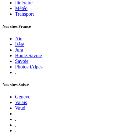
Itinéraire
Météo
Transport
Nos sites France
Ain
Isère
Jura
Haute-Savoie
Savoie
Photos iAlpes
.
Nos sites Suisse
Genève
Valais
Vaud
.
.
.
.