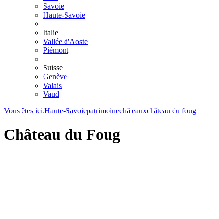
Savoie
Haute-Savoie
Italie
Vallée d'Aoste
Piémont
Suisse
Genève
Valais
Vaud
Vous êtes ici:
Haute-Savoie
patrimoine
châteaux
château du foug
Château du Foug