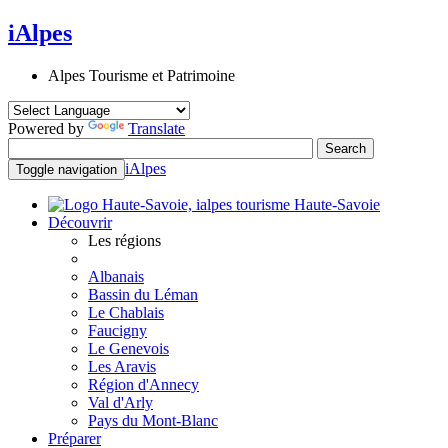
iAlpes
Alpes Tourisme et Patrimoine
Powered by
Translate
iAlpes
Toggle navigation
Haute-Savoie
Découvrir
Les régions
Albanais
Bassin du Léman
Le Chablais
Faucigny
Le Genevois
Les Aravis
Région d'Annecy
Val d'Arly
Pays du Mont-Blanc
Préparer