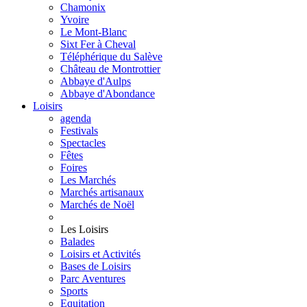
Chamonix
Yvoire
Le Mont-Blanc
Sixt Fer à Cheval
Téléphérique du Salève
Château de Montrottier
Abbaye d'Aulps
Abbaye d'Abondance
Loisirs
agenda
Festivals
Spectacles
Fêtes
Foires
Les Marchés
Marchés artisanaux
Marchés de Noël
Les Loisirs
Balades
Loisirs et Activités
Bases de Loisirs
Parc Aventures
Sports
Equitation