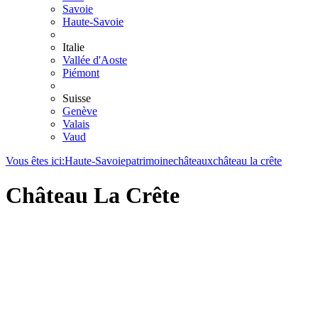
Savoie
Haute-Savoie
Italie
Vallée d'Aoste
Piémont
Suisse
Genève
Valais
Vaud
Vous êtes ici:
Haute-Savoie
patrimoine
châteaux
château la crête
Château La Crête