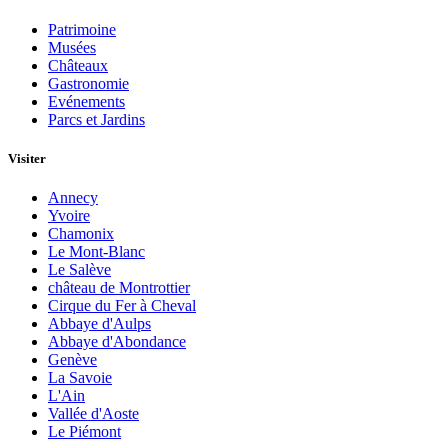
Patrimoine
Musées
Châteaux
Gastronomie
Evénements
Parcs et Jardins
Visiter
Annecy
Yvoire
Chamonix
Le Mont-Blanc
Le Salève
château de Montrottier
Cirque du Fer à Cheval
Abbaye d'Aulps
Abbaye d'Abondance
Genève
La Savoie
L'Ain
Vallée d'Aoste
Le Piémont