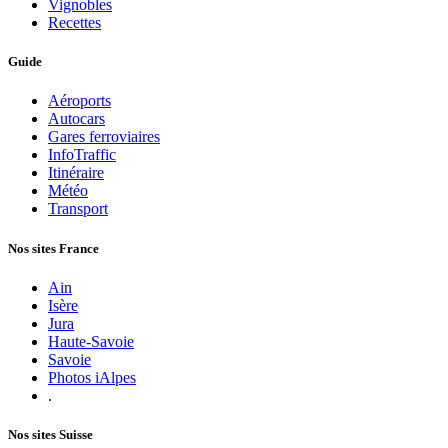
Vignobles
Recettes
Guide
Aéroports
Autocars
Gares ferroviaires
InfoTraffic
Itinéraire
Météo
Transport
Nos sites France
Ain
Isère
Jura
Haute-Savoie
Savoie
Photos iAlpes
.
Nos sites Suisse