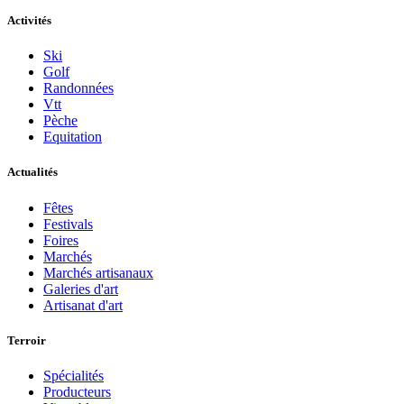
Activités
Ski
Golf
Randonnées
Vtt
Pèche
Equitation
Actualités
Fêtes
Festivals
Foires
Marchés
Marchés artisanaux
Galeries d'art
Artisanat d'art
Terroir
Spécialités
Producteurs