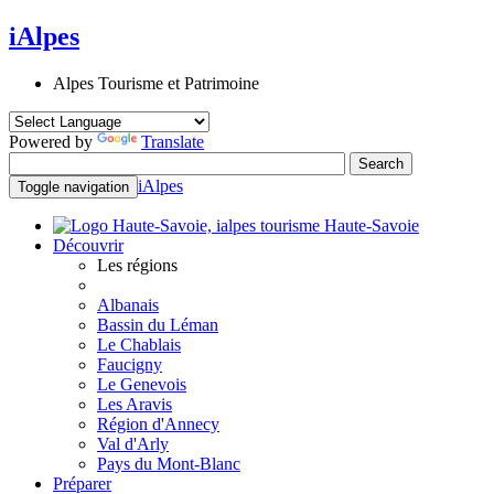
iAlpes
Alpes Tourisme et Patrimoine
Powered by
Translate
iAlpes
Toggle navigation
Haute-Savoie
Découvrir
Les régions
Albanais
Bassin du Léman
Le Chablais
Faucigny
Le Genevois
Les Aravis
Région d'Annecy
Val d'Arly
Pays du Mont-Blanc
Préparer