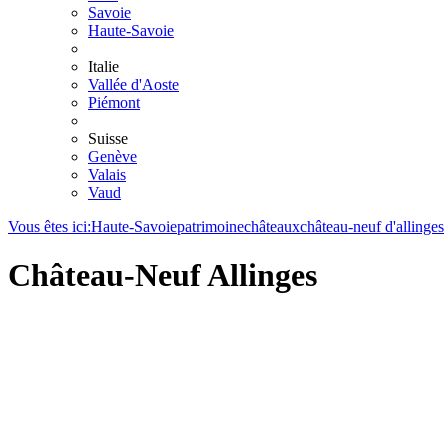
Savoie
Haute-Savoie
Italie
Vallée d'Aoste
Piémont
Suisse
Genève
Valais
Vaud
Vous êtes ici:
Haute-Savoie
patrimoine
châteaux
château-neuf d'allinges
Château-Neuf Allinges