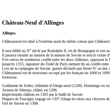
Château-Neuf d'Allinges
Allinges.
Châteauneuf est situé à l'extrème nord du même coteau que Châteauvi
e
Il sera édifié au X
siècle par Rodolphe II, roi de Bourgogne et son su
Il passera ensuite au maison de la maison de Savoie et sera le centre d
S'en suivra de nombreux conflit entre les deux châteaux, opposant la 
jusqu'en 1355, signature du Traité de Paris mettant fin au conflit ent
Lors de la campagne de Savoie, guerre déclarée par Henri IV au duc d
Châteauneuf est de nouveaux occupé par les français en 1600 et 1690 
forteresse.
Guillaume de Solier, châtelain d'Alinge-neuf (1249). Hommage en en
Aymon de Sétenay, châtel, en 1296.
Inspectiondu château en 1303 par le bailli de Savoie.
Hugues de Faucigny engage en 1307 Alinge-le-vieux aux citoyens de
Fief de Savoie en 1308.