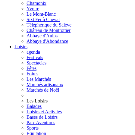
Chamonix
Yvoire
Le Mont-Blanc
Sixt Fer à Cheval
Téléphérique du Salève
Château de Montrottier
Abbaye d'Aulps
Abbaye d'Abondance
Loisirs
agenda
Festivals
Spectacles
Fêtes
Foires
Les Marchés
Marchés artisanaux
Marchés de Noël
Les Loisirs
Balades
Loisirs et Activités
Bases de Loisirs
Parc Aventures
Sports
Equitation