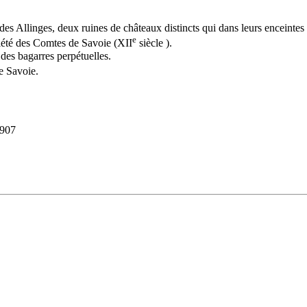
s Allinges, deux ruines de châteaux distincts qui dans leurs enceintes 
e
iété des Comtes de Savoie (XII
siècle ).
 des bagarres perpétuelles.
e Savoie.
1907