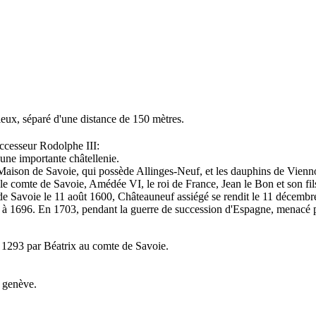
eux, séparé d'une distance de 150 mètres.
ccesseur Rodolphe III:
'une importante châtellenie.
Maison de Savoie, qui possède Allinges-Neuf, et les dauphins de Vienno
re le comte de Savoie, Amédée VI, le roi de France, Jean le Bon et son f
e Savoie le 11 août 1600, Châteauneuf assiégé se rendit le 11 décembr
à 1696. En 1703, pendant la guerre de succession d'Espagne, menacé pa
 1293 par Béatrix au comte de Savoie.
 genève.