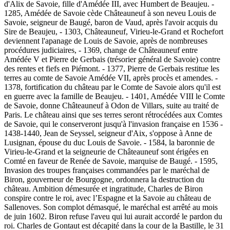
d'Alix de Savoie, fille d'Amédée III, avec Humbert de Beaujeu. -
1285, Amédée de Savoie cède Châteauneuf à son neveu Louis de
Savoie, seigneur de Baugé, baron de Vaud, après l'avoir acquis du
Sire de Beaujeu, - 1303, Châteauneuf, Virieu-le-Grand et Rochefort
deviennent l'apanage de Louis de Savoie, après de nombreuses
procédures judiciaires, - 1369, change de Châteauneuf entre
Amédée V et Pierre de Gerbais (trésorier général de Savoie) contre
des rentes et fiefs en Piémont. - 1377, Pierre de Gerbais restitue les
terres au comte de Savoie Amédée VII, après procès et amendes. -
1378, fortification du château par le Comte de Savoie alors qu'il est
en guerre avec la famille de Beaujeu. - 1401, Amédée VIII le Comte
de Savoie, donne Châteauneuf à Odon de Villars, suite au traité de
Paris. Le château ainsi que ses terres seront rétrocédées aux Comtes
de Savoie, qui le conserveront jusqu'à l'invasion française en 1536 -
1438-1440, Jean de Seyssel, seigneur d'Aix, s'oppose à Anne de
Lusignan, épouse du duc Louis de Savoie. - 1584, la baronnie de
Virieu-le-Grand et la seigneurie de Châteauneuf sont érigées en
Comté en faveur de Renée de Savoie, marquise de Baugé. - 1595,
Invasion des troupes françaises commandées par le maréchal de
Biron, gouverneur de Bourgogne, ordonnera la destruction du
château. Ambition démesurée et ingratitude, Charles de Biron
conspire contre le roi, avec l’Espagne et la Savoie au château de
Sallenoves. Son complot démasqué, le maréchal est arrêté au mois
de juin 1602. Biron refuse l'aveu qui lui aurait accordé le pardon du
roi. Charles de Gontaut est décapité dans la cour de la Bastille, le 31