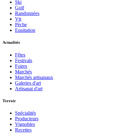
Ski
Golf
Randonnées
Vtt
Pèche
Equitation
Actualités
Fêtes
Festivals
Foires
Marchés
Marchés artisanaux
Galeries d'art
Artisanat d'art
Terroir
Spécialités
Producteurs
Vignobles
Recettes