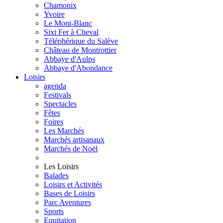
Chamonix
Yvoire
Le Mont-Blanc
Sixt Fer à Cheval
Téléphérique du Salève
Château de Montrottier
Abbaye d'Aulps
Abbaye d'Abondance
Loisirs
agenda
Festivals
Spectacles
Fêtes
Foires
Les Marchés
Marchés artisanaux
Marchés de Noël
Les Loisirs
Balades
Loisirs et Activités
Bases de Loisirs
Parc Aventures
Sports
Equitation