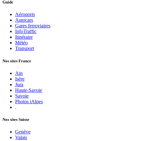
Guide
Aéroports
Autocars
Gares ferroviaires
InfoTraffic
Itinéraire
Météo
Transport
Nos sites France
Ain
Isère
Jura
Haute-Savoie
Savoie
Photos iAlpes
.
Nos sites Suisse
Genève
Valais