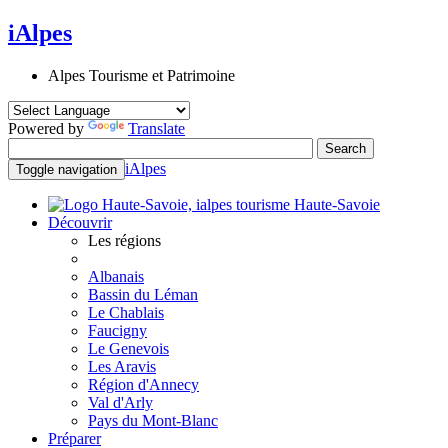
iAlpes
Alpes Tourisme et Patrimoine
Powered by
Translate
iAlpes
Toggle navigation
Haute-Savoie
Découvrir
Les régions
Albanais
Bassin du Léman
Le Chablais
Faucigny
Le Genevois
Les Aravis
Région d'Annecy
Val d'Arly
Pays du Mont-Blanc
Préparer