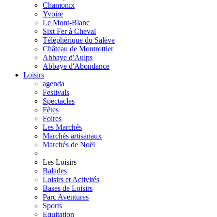
Chamonix
Yvoire
Le Mont-Blanc
Sixt Fer à Cheval
Téléphérique du Salève
Château de Montrottier
Abbaye d'Aulps
Abbaye d'Abondance
Loisirs
agenda
Festivals
Spectacles
Fêtes
Foires
Les Marchés
Marchés artisanaux
Marchés de Noël
Les Loisirs
Balades
Loisirs et Activités
Bases de Loisirs
Parc Aventures
Sports
Equitation