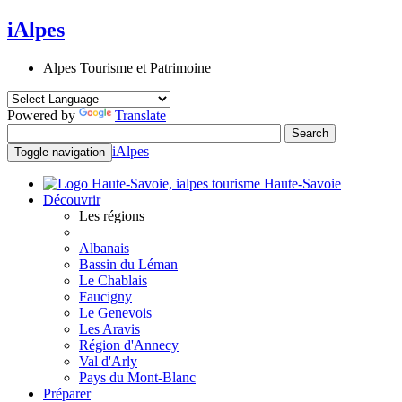
iAlpes
Alpes Tourisme et Patrimoine
Powered by
Translate
iAlpes
Toggle navigation
Haute-Savoie
Découvrir
Les régions
Albanais
Bassin du Léman
Le Chablais
Faucigny
Le Genevois
Les Aravis
Région d'Annecy
Val d'Arly
Pays du Mont-Blanc
Préparer