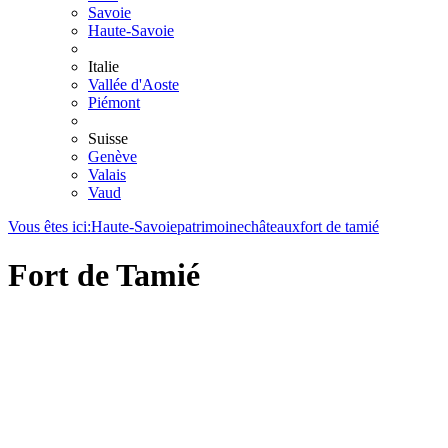
Savoie
Haute-Savoie
Italie
Vallée d'Aoste
Piémont
Suisse
Genève
Valais
Vaud
Vous êtes ici:
Haute-Savoie
patrimoine
châteaux
fort de tamié
Fort de Tamié