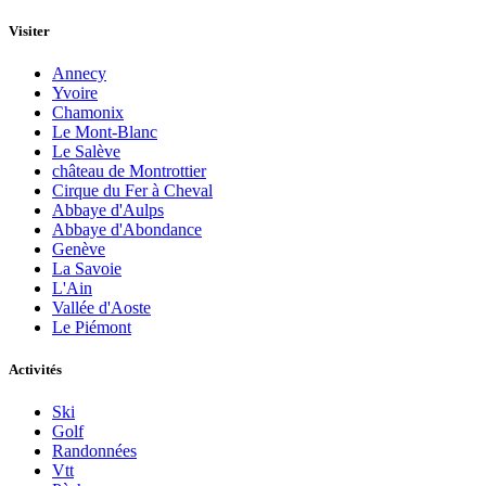
Visiter
Annecy
Yvoire
Chamonix
Le Mont-Blanc
Le Salève
château de Montrottier
Cirque du Fer à Cheval
Abbaye d'Aulps
Abbaye d'Abondance
Genève
La Savoie
L'Ain
Vallée d'Aoste
Le Piémont
Activités
Ski
Golf
Randonnées
Vtt