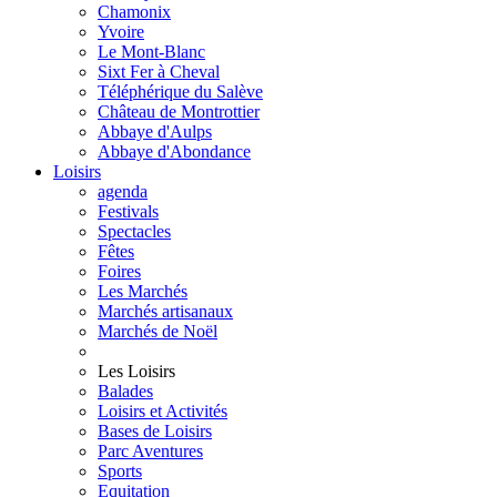
Chamonix
Yvoire
Le Mont-Blanc
Sixt Fer à Cheval
Téléphérique du Salève
Château de Montrottier
Abbaye d'Aulps
Abbaye d'Abondance
Loisirs
agenda
Festivals
Spectacles
Fêtes
Foires
Les Marchés
Marchés artisanaux
Marchés de Noël
Les Loisirs
Balades
Loisirs et Activités
Bases de Loisirs
Parc Aventures
Sports
Equitation