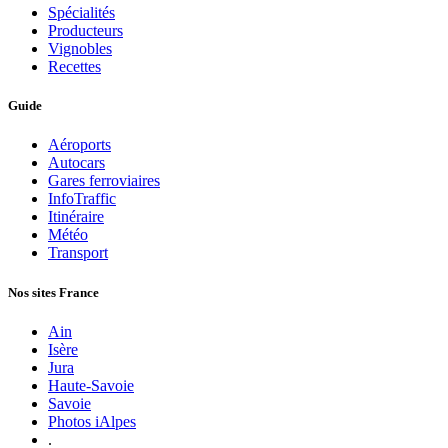
Spécialités
Producteurs
Vignobles
Recettes
Guide
Aéroports
Autocars
Gares ferroviaires
InfoTraffic
Itinéraire
Météo
Transport
Nos sites France
Ain
Isère
Jura
Haute-Savoie
Savoie
Photos iAlpes
.