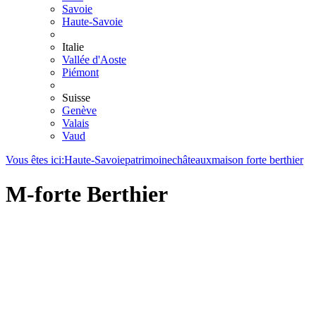
Savoie
Haute-Savoie
Italie
Vallée d'Aoste
Piémont
Suisse
Genève
Valais
Vaud
Vous êtes ici:
Haute-Savoie
patrimoine
châteaux
maison forte berthier
M-forte Berthier