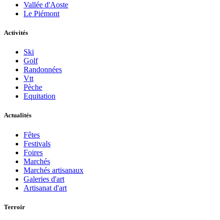
Vallée d'Aoste
Le Piémont
Activités
Ski
Golf
Randonnées
Vtt
Pèche
Equitation
Actualités
Fêtes
Festivals
Foires
Marchés
Marchés artisanaux
Galeries d'art
Artisanat d'art
Terroir