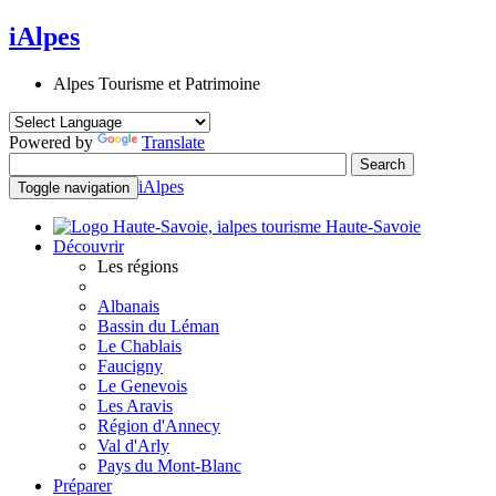
iAlpes
Alpes Tourisme et Patrimoine
Powered by
Translate
iAlpes
Toggle navigation
Haute-Savoie
Découvrir
Les régions
Albanais
Bassin du Léman
Le Chablais
Faucigny
Le Genevois
Les Aravis
Région d'Annecy
Val d'Arly
Pays du Mont-Blanc
Préparer