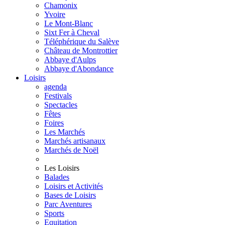
Chamonix
Yvoire
Le Mont-Blanc
Sixt Fer à Cheval
Téléphérique du Salève
Château de Montrottier
Abbaye d'Aulps
Abbaye d'Abondance
Loisirs
agenda
Festivals
Spectacles
Fêtes
Foires
Les Marchés
Marchés artisanaux
Marchés de Noël
Les Loisirs
Balades
Loisirs et Activités
Bases de Loisirs
Parc Aventures
Sports
Equitation