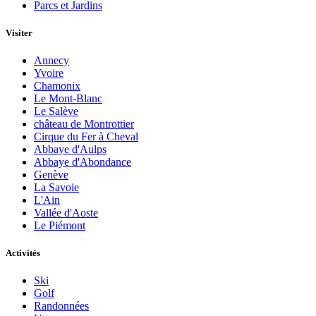
Parcs et Jardins
Visiter
Annecy
Yvoire
Chamonix
Le Mont-Blanc
Le Salève
château de Montrottier
Cirque du Fer à Cheval
Abbaye d'Aulps
Abbaye d'Abondance
Genève
La Savoie
L'Ain
Vallée d'Aoste
Le Piémont
Activités
Ski
Golf
Randonnées