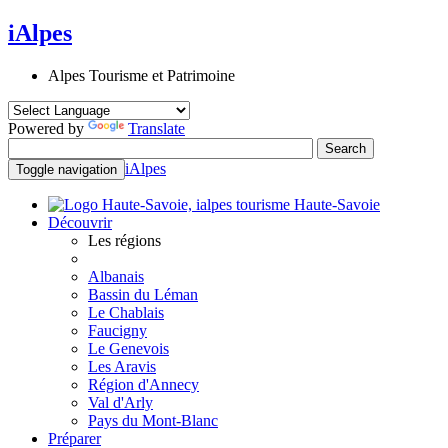
iAlpes
Alpes Tourisme et Patrimoine
Powered by
Translate
iAlpes
Toggle navigation
Haute-Savoie
Découvrir
Les régions
Albanais
Bassin du Léman
Le Chablais
Faucigny
Le Genevois
Les Aravis
Région d'Annecy
Val d'Arly
Pays du Mont-Blanc
Préparer