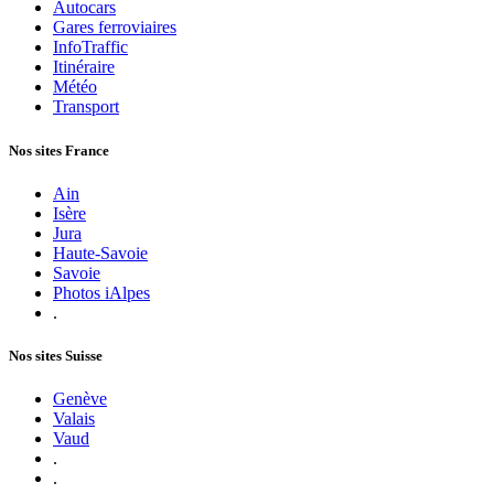
Autocars
Gares ferroviaires
InfoTraffic
Itinéraire
Météo
Transport
Nos sites France
Ain
Isère
Jura
Haute-Savoie
Savoie
Photos iAlpes
.
Nos sites Suisse
Genève
Valais
Vaud
.
.