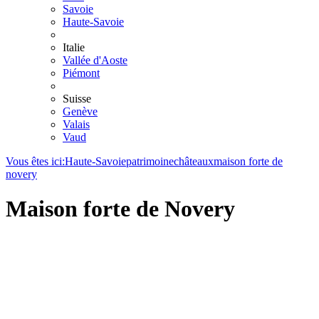
Savoie
Haute-Savoie
Italie
Vallée d'Aoste
Piémont
Suisse
Genève
Valais
Vaud
Vous êtes ici:
Haute-Savoie
patrimoine
châteaux
maison forte de
novery
Maison forte de Novery