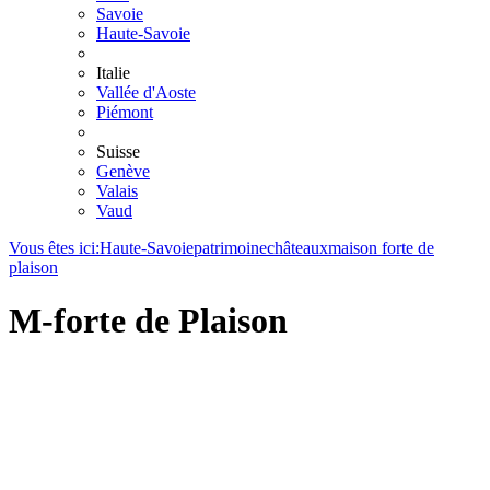
Savoie
Haute-Savoie
Italie
Vallée d'Aoste
Piémont
Suisse
Genève
Valais
Vaud
Vous êtes ici:
Haute-Savoie
patrimoine
châteaux
maison forte de
plaison
M-forte de Plaison