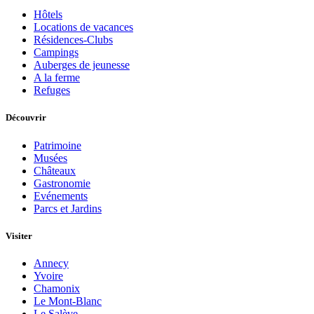
Hôtels
Locations de vacances
Résidences-Clubs
Campings
Auberges de jeunesse
A la ferme
Refuges
Découvrir
Patrimoine
Musées
Châteaux
Gastronomie
Evénements
Parcs et Jardins
Visiter
Annecy
Yvoire
Chamonix
Le Mont-Blanc
Le Salève