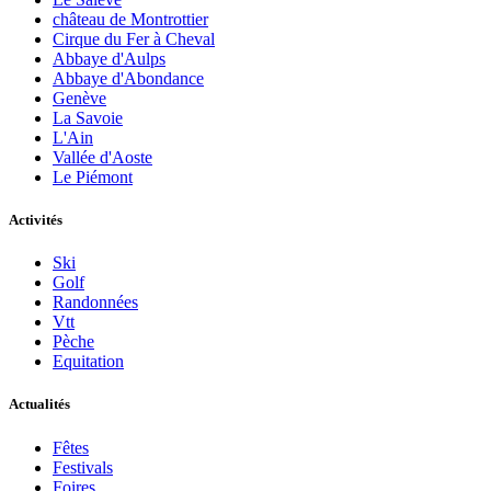
château de Montrottier
Cirque du Fer à Cheval
Abbaye d'Aulps
Abbaye d'Abondance
Genève
La Savoie
L'Ain
Vallée d'Aoste
Le Piémont
Activités
Ski
Golf
Randonnées
Vtt
Pèche
Equitation
Actualités
Fêtes
Festivals
Foires