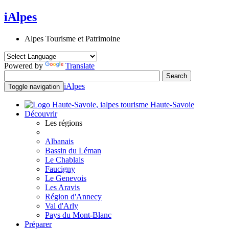
iAlpes
Alpes Tourisme et Patrimoine
Powered by
Translate
iAlpes
Toggle navigation
Haute-Savoie
Découvrir
Les régions
Albanais
Bassin du Léman
Le Chablais
Faucigny
Le Genevois
Les Aravis
Région d'Annecy
Val d'Arly
Pays du Mont-Blanc
Préparer