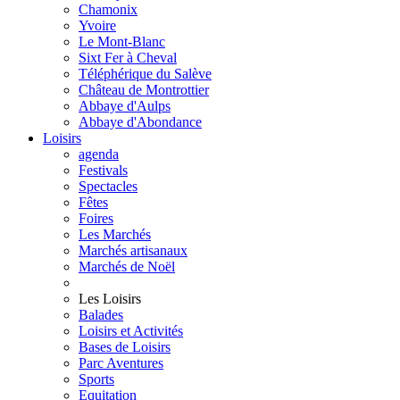
Chamonix
Yvoire
Le Mont-Blanc
Sixt Fer à Cheval
Téléphérique du Salève
Château de Montrottier
Abbaye d'Aulps
Abbaye d'Abondance
Loisirs
agenda
Festivals
Spectacles
Fêtes
Foires
Les Marchés
Marchés artisanaux
Marchés de Noël
Les Loisirs
Balades
Loisirs et Activités
Bases de Loisirs
Parc Aventures
Sports
Equitation