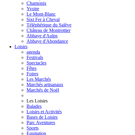
Chamonix
Yvoire
Le Mont-Blanc
Sixt Fer à Cheval
Téléphérique du Salève
Château de Montrottier
Abbaye d'Aulps
Abbaye d'Abondance
Loisirs
agenda
Festivals
Spectacles
Fêtes
Foires
Les Marchés
Marchés artisanaux
Marchés de Noël
Les Loisirs
Balades
Loisirs et Activités
Bases de Loisirs
Parc Aventures
Sports
Equitation