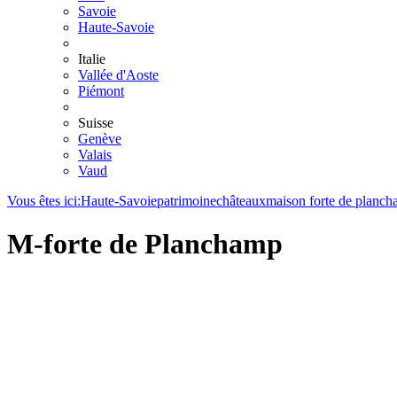
Savoie
Haute-Savoie
Italie
Vallée d'Aoste
Piémont
Suisse
Genève
Valais
Vaud
Vous êtes ici:
Haute-Savoie
patrimoine
châteaux
maison forte de planc
M-forte de Planchamp