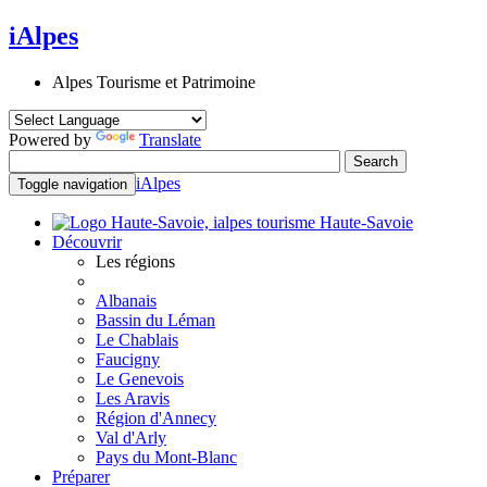
iAlpes
Alpes Tourisme et Patrimoine
Powered by
Translate
iAlpes
Toggle navigation
Haute-Savoie
Découvrir
Les régions
Albanais
Bassin du Léman
Le Chablais
Faucigny
Le Genevois
Les Aravis
Région d'Annecy
Val d'Arly
Pays du Mont-Blanc
Préparer