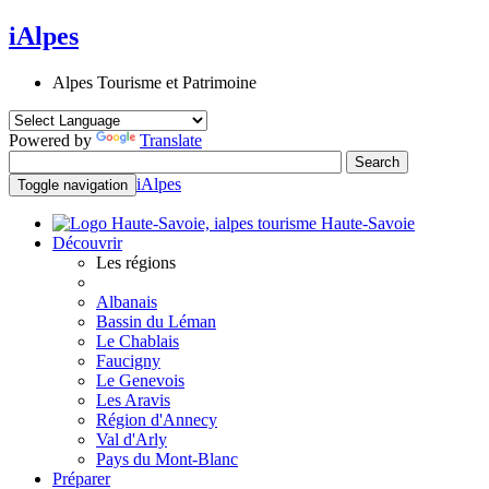
iAlpes
Alpes Tourisme et Patrimoine
Powered by
Translate
iAlpes
Toggle navigation
Haute-Savoie
Découvrir
Les régions
Albanais
Bassin du Léman
Le Chablais
Faucigny
Le Genevois
Les Aravis
Région d'Annecy
Val d'Arly
Pays du Mont-Blanc
Préparer