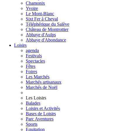
Chamonix
Yvoire
Le Mont-Blanc
Sixt Fer à Cheval
Téléphérique du Salève
Château de Montrottier
Abbaye d'Aulps
Abbaye d'Abondance
Loisirs
agenda
Festivals
Spectacles
Fêtes
Foires
Les Marchés
Marchés artisanaux
Marchés de Noël
Les Loisirs
Balades
Loisirs et Activités
Bases de Loisirs
Parc Aventures
Sports
Equitation