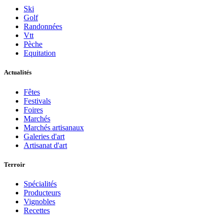
Ski
Golf
Randonnées
Vtt
Pèche
Equitation
Actualités
Fêtes
Festivals
Foires
Marchés
Marchés artisanaux
Galeries d'art
Artisanat d'art
Terroir
Spécialités
Producteurs
Vignobles
Recettes