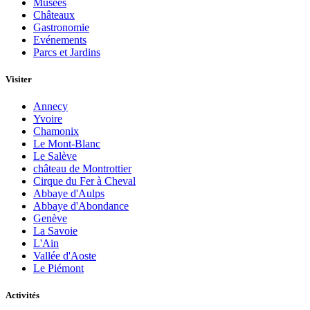
Musées
Châteaux
Gastronomie
Evénements
Parcs et Jardins
Visiter
Annecy
Yvoire
Chamonix
Le Mont-Blanc
Le Salève
château de Montrottier
Cirque du Fer à Cheval
Abbaye d'Aulps
Abbaye d'Abondance
Genève
La Savoie
L'Ain
Vallée d'Aoste
Le Piémont
Activités