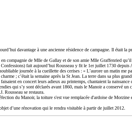
ourd’hui davantage à une ancienne résidence de campagne. Il était la pr
se en compagnie de Mlle de Gallay et de son amie Mlle Graffenried qu’il
Confessions) fait aujourd’hui Rousseau y fit le 1er juillet 1730 depuis
noubliable journée à la cueillette des cerises : « L’aurore un matin me p
 charme ; c’était la semaine après la St Jean. La terre dans sa plus grande
x faisaient en concert leurs adieux au printemps, chantaient la naissance
dies qui s’y sont déclarés avant 1860, mais le Manoir a conservé un ce
.J. Rousseau se restaura.
éfection du Manoir, la toiture s'est vue remplacée d'ardoise de Morzine en
t d’une rénovation qui le rendra visitable à partir de juillet 2012.