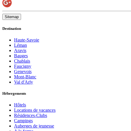
Sitemap
Destination
Haute-Savoie
Léman
Aravis
Bauges
Chablais
Faucigny
Genevois
Mont-Blanc
Val d'Arly
Hébergements
Hôtels
Locations de vacances
Résidences-Clubs
Campings
Auberges de jeunesse