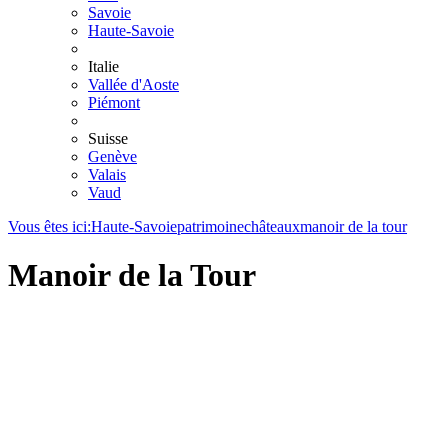
Savoie
Haute-Savoie
Italie
Vallée d'Aoste
Piémont
Suisse
Genève
Valais
Vaud
Vous êtes ici:
Haute-Savoie
patrimoine
châteaux
manoir de la tour
Manoir de la Tour