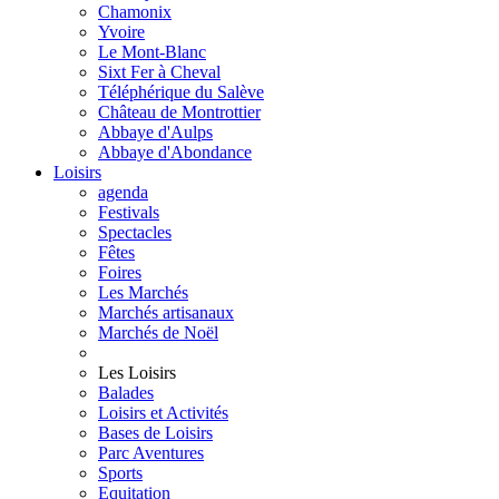
Chamonix
Yvoire
Le Mont-Blanc
Sixt Fer à Cheval
Téléphérique du Salève
Château de Montrottier
Abbaye d'Aulps
Abbaye d'Abondance
Loisirs
agenda
Festivals
Spectacles
Fêtes
Foires
Les Marchés
Marchés artisanaux
Marchés de Noël
Les Loisirs
Balades
Loisirs et Activités
Bases de Loisirs
Parc Aventures
Sports
Equitation