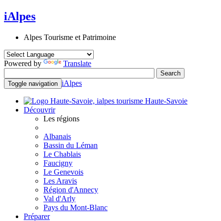
iAlpes
Alpes Tourisme et Patrimoine
Powered by
Translate
iAlpes
Toggle navigation
Haute-Savoie
Découvrir
Les régions
Albanais
Bassin du Léman
Le Chablais
Faucigny
Le Genevois
Les Aravis
Région d'Annecy
Val d'Arly
Pays du Mont-Blanc
Préparer