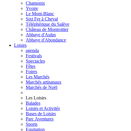
Chamonix
Yvoire
Le Mont-Blanc
Sixt Fer à Cheval
Téléphérique du Salève
Château de Montrottier
Abbaye d'Aulps
Abbaye d'Abondance
Loisirs
agenda
Festivals
Spectacles
Fêtes
Foires
Les Marchés
Marchés artisanaux
Marchés de Noël
Les Loisirs
Balades
Loisirs et Activités
Bases de Loisirs
Parc Aventures
Sports
Equitation