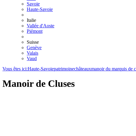
Savoie
Haute-Savoie
Italie
Vallée d'Aoste
Piémont
Suisse
Genève
Valais
Vaud
Vous êtes ici:
Haute-Savoie
patrimoine
châteaux
manoir du marquis de c
Manoir de Cluses