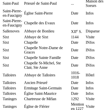
Maison des
Saint-Paul
Prieuré de Saint-Paul
...
Soeurs
Saint-Pierre-
Église Saint-Pierre
Date
Infos
en-Faucigny
Saint-Pierre-
Chapelle des Evaux
Date
Infos
en-Faucigny
e
Sallenoves
Abbaye de Bonlieu
Disparue
XII
S.
Sixt
Abbaye de Sixt
1144
Visite
Sixt
Chapelle
Date
INfos
Chapelle Notre-Dame de
Sixt
Date
INfos
Graces
Sixt
Chapelle Sainte Famille
Date
INfos
Chapelle St-Michel, Ste
Sixt
Date
INfos
Clair, Ste Anne
1016-
Talloires
Abbaye de Talloires
Hôtel
1018
Talloires
Ancien Prieuré
Date
Infos
Talloires
Ermitage Saint-Germain
Date
Infos
Talloires
Église Saint-Maurice
Date
Infos
Taninges
Chartreuse de Mélan
1292
Visite
Mention
Taninges
Église de Flérier
Visite
en 1227