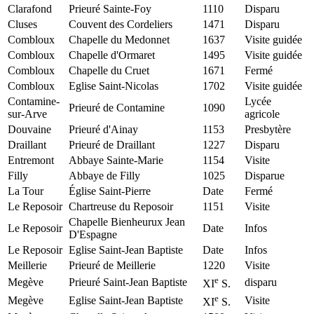
Clarafond
Prieuré Sainte-Foy
1110
Disparu
Cluses
Couvent des Cordeliers
1471
Disparu
Combloux
Chapelle du Medonnet
1637
Visite guidée
Combloux
Chapelle d'Ormaret
1495
Visite guidée
Combloux
Chapelle du Cruet
1671
Fermé
Combloux
Eglise Saint-Nicolas
1702
Visite guidée
Contamine-
Lycée
Prieuré de Contamine
1090
sur-Arve
agricole
Douvaine
Prieuré d'Ainay
1153
Presbytère
Draillant
Prieuré de Draillant
1227
Disparu
Entremont
Abbaye Sainte-Marie
1154
Visite
Filly
Abbaye de Filly
1025
Disparue
La Tour
Église Saint-Pierre
Date
Fermé
Le Reposoir
Chartreuse du Reposoir
1151
Visite
Chapelle Bienheurux Jean
Le Reposoir
Date
Infos
D'Espagne
Le Reposoir
Eglise Saint-Jean Baptiste
Date
Infos
Meillerie
Prieuré de Meillerie
1220
Visite
e
Megève
Prieuré Saint-Jean Baptiste
disparu
XI
S.
e
Megève
Eglise Saint-Jean Baptiste
Visite
XI
S.