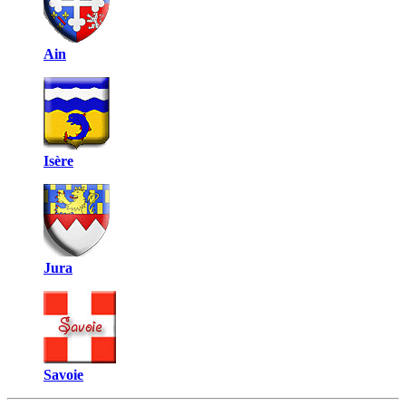
Ain
Isère
Jura
Savoie