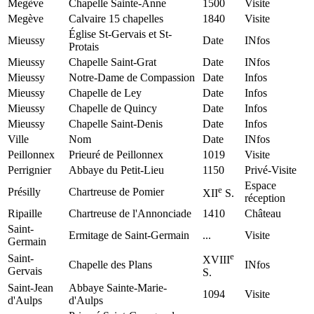
Megève
Chapelle Sainte-Anne
1500
Visite
Megève
Calvaire 15 chapelles
1840
Visite
Église St-Gervais et St-
Mieussy
Date
INfos
Protais
Mieussy
Chapelle Saint-Grat
Date
INfos
Mieussy
Notre-Dame de Compassion
Date
Infos
Mieussy
Chapelle de Ley
Date
Infos
Mieussy
Chapelle de Quincy
Date
Infos
Mieussy
Chapelle Saint-Denis
Date
Infos
Ville
Nom
Date
INfos
Peillonnex
Prieuré de Peillonnex
1019
Visite
Perrignier
Abbaye du Petit-Lieu
1150
Privé-Visite
Espace
e
Présilly
Chartreuse de Pomier
XII
S.
réception
Ripaille
Chartreuse de l'Annonciade
1410
Château
Saint-
Ermitage de Saint-Germain
...
Visite
Germain
e
Saint-
XVIII
Chapelle des Plans
INfos
Gervais
S.
Saint-Jean
Abbaye Sainte-Marie-
1094
Visite
d'Aulps
d'Aulps