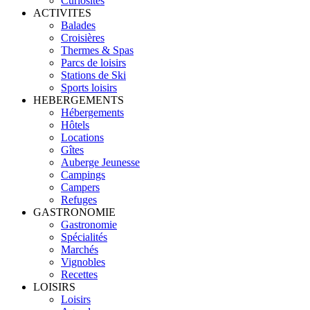
Curiosités
ACTIVITES
Balades
Croisières
Thermes & Spas
Parcs de loisirs
Stations de Ski
Sports loisirs
HEBERGEMENTS
Hébergements
Hôtels
Locations
Gîtes
Auberge Jeunesse
Campings
Campers
Refuges
GASTRONOMIE
Gastronomie
Spécialités
Marchés
Vignobles
Recettes
LOISIRS
Loisirs