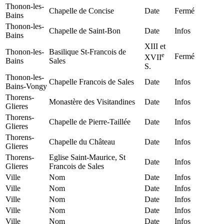
Thonon-les-
Chapelle de Concise
Date
Fermé
Bains
Thonon-les-
Chapelle de Saint-Bon
Date
Infos
Bains
XIII et
Thonon-les-
Basilique St-Francois de
e
Fermé
XVII
Bains
Sales
S.
Thonon-les-
Chapelle Francois de Sales
Date
Infos
Bains-Vongy
Thorens-
Monastère des Visitandines
Date
Infos
Glieres
Thorens-
Chapelle de Pierre-Taillée
Date
Infos
Glieres
Thorens-
Chapelle du Château
Date
Infos
Glieres
Thorens-
Eglise Saint-Maurice, St
Date
Infos
Glieres
Francois de Sales
Ville
Nom
Date
Infos
Ville
Nom
Date
Infos
Ville
Nom
Date
Infos
Ville
Nom
Date
Infos
Ville
Nom
Date
Infos