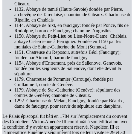
Citeaux.
1132. Abbaye de tamié (Haute-Savoie) dondée par Pierre,
archevêque de Tarentaise; chanoine de Citeaux. Chartreuse de
Ripaille, en Chablais
1144. Abbaye de Sixt, en faucigny: fondée par Ponce, fils de
Rodolphe, baron de Faucigny; chanoine. Augustins.
1150. Abbaye du Petit-Lieu ou Lieu-Notre-Dame, Chablais,
abbaye Cistercienne à Perrignier. Fondée en 1150 par les
moniales de Sainte-Catherine du Mont (Semnoz).
1151. Chatreuse du Reposoir, autrefois Béol (Faucigny);
fondée par Aimon I, baron de faucigny.
1154. Abbaye d'Entremont, près de Sallenove, Genevois,
fondée par les seigneurs de Sallenove, dont elle devint la
sépulture.
1179. Chartreuse de Pommier (Carouge), fondée par
Guillaume I, comte de Genève.
1179. Abbaye de Ste.-Catherine (Genève); sépulture des
comtes de Genève; chanoine de Citeaux.
1292. Chartreuse de Mélan, Faucigny, fondée par Béatrix,
dame de faucigny, pour servir de sépulture aux dauphins.
Le Palais épiscopal fut bâti en 1784 sur l’emplacement du couvent
des Cordeliers. Victor-Amédée III contribuât à son édification avec
la condition d’y avoir un appartement réservé. Napoléon III et
l’Impératrice Eugénie y séjournèrent lors de leur visite le 29 et 30