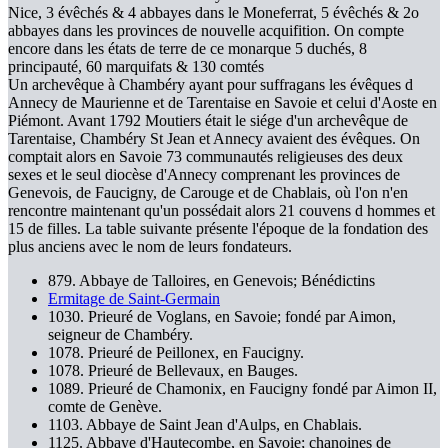
Nice, 3 évêchés & 4 abbayes dans le Moneferrat, 5 évêchés & 2o
abbayes dans les provinces de nouvelle acquifition. On compte
encore dans les états de terre de ce monarque 5 duchés, 8
principauté, 60 marquifats & 130 comtés
Un archevêque à Chambéry ayant pour suffragans les évêques d
Annecy de Maurienne et de Tarentaise en Savoie et celui d'Aoste en
Piémont. Avant 1792 Moutiers était le siége d'un archevêque de
Tarentaise, Chambéry St Jean et Annecy avaient des évêques. On
comptait alors en Savoie 73 communautés religieuses des deux
sexes et le seul diocèse d'Annecy comprenant les provinces de
Genevois, de Faucigny, de Carouge et de Chablais, où l'on n'en
rencontre maintenant qu'un possédait alors 21 couvens d hommes et
15 de filles. La table suivante présente l'époque de la fondation des
plus anciens avec le nom de leurs fondateurs.
879. Abbaye de Talloires, en Genevois; Bénédictins
Ermitage de Saint-Germain
1030. Prieuré de Voglans, en Savoie; fondé par Aimon,
seigneur de Chambéry.
1078. Prieuré de Peillonex, en Faucigny.
1078. Prieuré de Bellevaux, en Bauges.
1089. Prieuré de Chamonix, en Faucigny fondé par Aimon II,
comte de Genève.
1103. Abbaye de Saint Jean d'Aulps, en Chablais.
1125. Abbaye d'Hautecombe, en Savoie; chanoines de