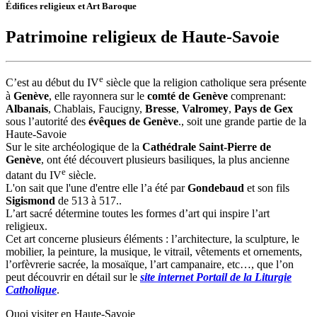
Édifices religieux et Art Baroque
Patrimoine religieux de Haute-Savoie
e
C’est au début du IV
siècle que la religion catholique sera présente
à
Genève
, elle rayonnera sur le
comté de Genève
comprenant:
Albanais
, Chablais, Faucigny,
Bresse
,
Valromey
,
Pays de Gex
sous l’autorité des
évêques de Genève
., soit une grande partie de la
Haute-Savoie
Sur le site archéologique de la
Cathédrale Saint-Pierre de
Genève
, ont été découvert plusieurs basiliques, la plus ancienne
e
datant du IV
siècle.
L'on sait que l'une d'entre elle l’a été par
Gondebaud
et son fils
Sigismond
de 513 à 517..
L’art sacré détermine toutes les formes d’art qui inspire l’art
religieux.
Cet art concerne plusieurs éléments : l’architecture, la sculpture, le
mobilier, la peinture, la musique, le vitrail, vêtements et ornements,
l’orfèvrerie sacrée, la mosaïque, l’art campanaire, etc…, que l’on
peut découvrir en détail sur le
site internet Portail de la Liturgie
Catholique
.
Quoi visiter en Haute-Savoie