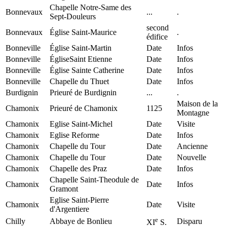
Chapelle Notre-Same des
Bonnevaux
...
.
Sept-Douleurs
second
Bonnevaux
Église Saint-Maurice
.
édifice
Bonneville
Église Saint-Martin
Date
Infos
Bonneville
ÉgliseSaint Etienne
Date
Infos
Bonneville
Église Sainte Catherine
Date
Infos
Bonneville
Chapelle du Thuet
Date
Infos
Burdignin
Prieuré de Burdignin
...
.
Maison de la
Chamonix
Prieuré de Chamonix
1125
Montagne
Chamonix
Eglise Saint-Michel
Date
Visite
Chamonix
Eglise Reforme
Date
Infos
Chamonix
Chapelle du Tour
Date
Ancienne
Chamonix
Chapelle du Tour
Date
Nouvelle
Chamonix
Chapelle des Praz
Date
Infos
Chapelle Saint-Theodule de
Chamonix
Date
Infos
Gramont
Eglise Saint-Pierre
Chamonix
Date
Visite
d'Argentiere
e
Chilly
Abbaye de Bonlieu
Disparu
XI
S.