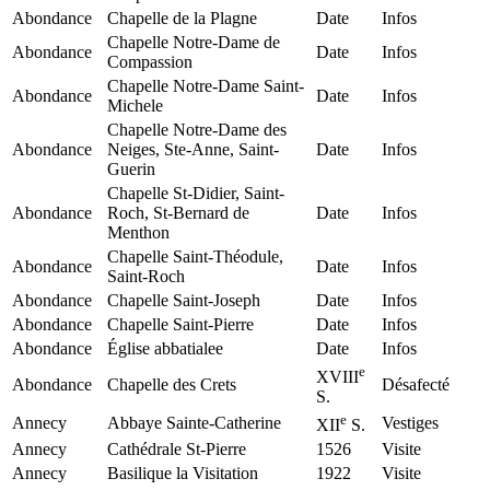
Abondance
Chapelle de la Plagne
Date
Infos
Chapelle Notre-Dame de
Abondance
Date
Infos
Compassion
Chapelle Notre-Dame Saint-
Abondance
Date
Infos
Michele
Chapelle Notre-Dame des
Abondance
Neiges, Ste-Anne, Saint-
Date
Infos
Guerin
Chapelle St-Didier, Saint-
Abondance
Roch, St-Bernard de
Date
Infos
Menthon
Chapelle Saint-Théodule,
Abondance
Date
Infos
Saint-Roch
Abondance
Chapelle Saint-Joseph
Date
Infos
Abondance
Chapelle Saint-Pierre
Date
Infos
Abondance
Église abbatialee
Date
Infos
e
XVIII
Abondance
Chapelle des Crets
Désafecté
S.
e
Annecy
Abbaye Sainte-Catherine
Vestiges
XII
S.
Annecy
Cathédrale St-Pierre
1526
Visite
Annecy
Basilique la Visitation
1922
Visite